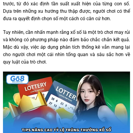
trước, từ đó xác định tần suất xuất hiện của từng con số.
Dựa trên những xu hướng thu thập được, người chơi có thể
đưa ra quyết định chọn số một cách có căn cứ hơn.
Tuy nhiên, cần nhấn mạnh rằng xổ số là một trò chơi may rủi
và không có phương pháp nào đảm bảo chắc chắn kết quả.
Mặc dù vậy, việc áp dụng phân tích thống kê vẫn mang lại
cho người chơi một cái nhìn tổng quan và sâu sắc hơn về
quy luật của trò chơi.