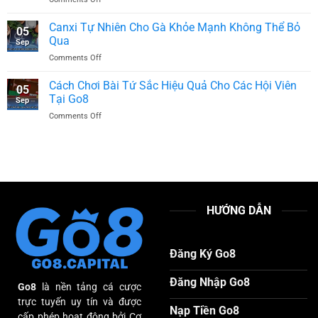
Chọi
Người
Gà
Tơ
Mới
Chọi
Canxi Tự Nhiên Cho Gà Khỏe Mạnh Không Thể Bỏ
Giúp
Tham
05
Ngũ
Chiến
Qua
Gia
Sep
Sắc
Kê
on
Comments Off
Và
Khỏe
Canxi
Những
Mạnh,
Tự
Cách Chơi Bài Tứ Sắc Hiệu Quả Cho Các Hội Viên
Đặc
Dẻo
05
Nhiên
Điểm
Tại Go8
Dai
Sep
Cho
Làm
on
Comments Off
Gà
Nên
Cách
Khỏe
Giá
Chơi
Mạnh
Trị
Bài
Không
Hiếm
Tứ
Thể
Có
Sắc
Bỏ
Hiệu
Qua
Quả
HƯỚNG DẪN
Cho
Các
Hội
Viên
Đăng Ký Go8
Tại
Go8
Đăng Nhập Go8
Go8
là nền tảng cá cược
trực tuyến uy tín và được
Nạp Tiền Go8
cấp phép hoạt động bởi Cơ