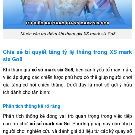
Muôn vàn ưu điểm khi tham gia XS mark six Go8
Chia sẻ bí quyết tăng tỷ lệ thắng trong XS mark
six Go8
Khi tham gia
xổ số mark six Go8
, bên cạnh yếu tố may mắn,
việc áp dụng các chiến lược phù hợp có thể giúp người chơi
gia tăng cơ hội chiến thắng. Dưới đây là một số gợi ý hữu
ích dành cho tân binh:
Phân tích thống kê rõ ràng
Phân tích thống kê đóng vai trò quan trọng trong việc tiếp
cận trò chơi
xổ số mark six Go
. Phương pháp này cho phép
người chơi nghiên cứu và đánh giá dữ liệu từ các kỳ quay số