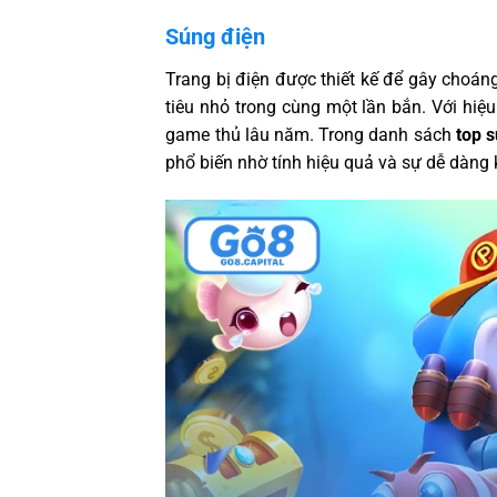
Súng điện
Trang bị điện được thiết kế để gây choáng
tiêu nhỏ trong cùng một lần bắn. Với hiệ
game thủ lâu năm. Trong danh sách
top 
phổ biến nhờ tính hiệu quả và sự dễ dàng 