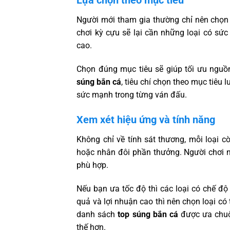
Người mới tham gia thường chỉ nên chọn v
chơi kỳ cựu sẽ lại cần những loại có sức
cao.
Chọn đúng mục tiêu sẽ giúp tối ưu nguồn 
súng bắn cá
, tiêu chí chọn theo mục tiêu 
sức mạnh trong từng ván đấu.
Xem xét hiệu ứng và tính năng
Không chỉ về tính sát thương, mỗi loại cò
hoặc nhân đôi phần thưởng. Người chơi n
phù hợp.
Nếu bạn ưa tốc độ thì các loại có chế độ
quả và lợi nhuận cao thì nên chọn loại có
danh sách
top súng bắn cá
được ưa chuộ
thế hơn.