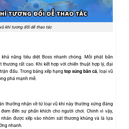
vũ khí tương đối dễ thao tác
, khả năng tiêu diệt Boss nhanh chóng. Mỗi phát bắn
 thương rất cao. Khi kết hợp với chiến thuật hợp lý, đại
u trận đấu. Trong bảng xếp hạng
top súng bắn cá
, loại vũ
 công phá mạnh mẽ.
ần thưởng nhận về từ loại vũ khí này thường xứng đáng
 đem đến sự phấn khích cho người chơi. Chính vì vậy,
t nhân được xếp vào nhóm sát thương khủng và là lựa
ưởng nhanh.