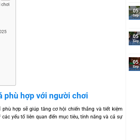
 chơi
05
Sep
2025
05
Sep
05
Sep
á phù hợp với người chơi
í phù hợp sẽ giúp tăng cơ hội chiến thắng và tiết kiệm
 các yếu tố liên quan đến mục tiêu, tính năng và cả sự