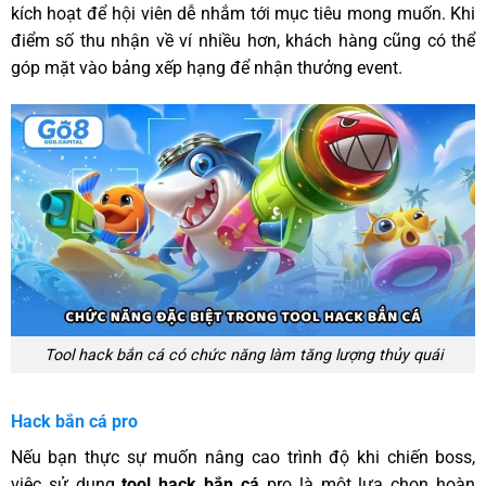
kích hoạt để hội viên dễ nhắm tới mục tiêu mong muốn. Khi
điểm số thu nhận về ví nhiều hơn, khách hàng cũng có thể
góp mặt vào bảng xếp hạng để nhận thưởng event.
Tool hack bắn cá có chức năng làm tăng lượng thủy quái
Hack bắn cá pro
Nếu bạn thực sự muốn nâng cao trình độ khi chiến boss,
việc sử dụng
tool hack bắn cá
pro là một lựa chọn hoàn