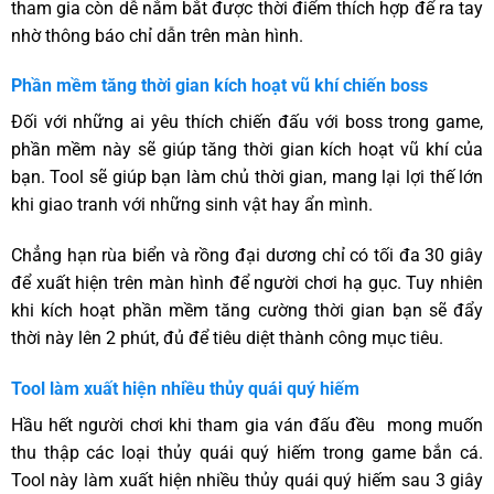
tham gia còn dễ nắm bắt được thời điểm thích hợp để ra tay
nhờ thông báo chỉ dẫn trên màn hình.
Phần mềm tăng thời gian kích hoạt vũ khí chiến boss
Đối với những ai yêu thích chiến đấu với boss trong game,
phần mềm này sẽ giúp tăng thời gian kích hoạt vũ khí của
bạn. Tool sẽ giúp bạn làm chủ thời gian, mang lại lợi thế lớn
khi giao tranh với những sinh vật hay ẩn mình.
Chẳng hạn rùa biển và rồng đại dương chỉ có tối đa 30 giây
để xuất hiện trên màn hình để người chơi hạ gục. Tuy nhiên
khi kích hoạt phần mềm tăng cường thời gian bạn sẽ đẩy
thời này lên 2 phút, đủ để tiêu diệt thành công mục tiêu.
Tool làm xuất hiện nhiều thủy quái quý hiếm
Hầu hết người chơi khi tham gia ván đấu đều mong muốn
thu thập các loại thủy quái quý hiếm trong game bắn cá.
Tool này làm xuất hiện nhiều thủy quái quý hiếm sau 3 giây