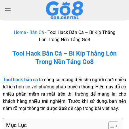
Home
-
Bắn Cá
-
Tool Hack Bắn Cá – Bí Kíp Thắng
Lớn Trong Nền Tảng Go8
Tool Hack Bắn Cá – Bí Kíp Thắng Lớn
Trong Nền Tảng Go8
Tool hack bắn cá
là công cụ mang đến cho người chơi nhiều
lợi ích hơn so với phương pháp truyền thống. Hiện nay đã có
nhiều phần mềm ra mắt trên thị trường để mang lại cho
khách hàng nhiều trải nghiệm. Trước khi sử dụng, bạn nên
nắm rõ mọi thông tin được
Go8
đề cập trong bài viết này.
Mục Lục