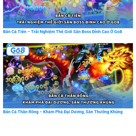
Bắn Cá Tiên – Trải Nghiệm Thế Giới Săn Boss Đỉnh Cao Ở Go8
Bắn Cá Thần Rồng – Khám Phá Đại Dương, Săn Thưởng Khủng