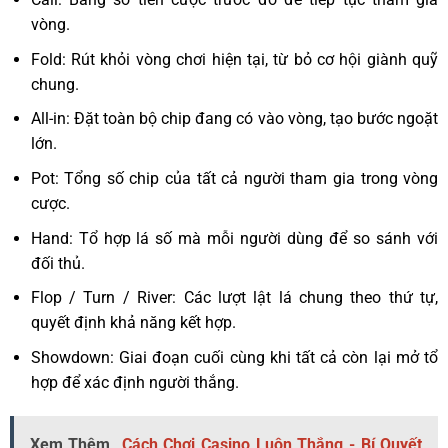
vòng.
Fold: Rút khỏi vòng chơi hiện tại, từ bỏ cơ hội giành quỹ
chung.
All-in: Đặt toàn bộ chip đang có vào vòng, tạo bước ngoặt
lớn.
Pot: Tổng số chip của tất cả người tham gia trong vòng
cược.
Hand: Tổ hợp lá số mà mỗi người dùng để so sánh với
đối thủ.
Flop / Turn / River: Các lượt lật lá chung theo thứ tự,
quyết định khả năng kết hợp.
Showdown: Giai đoạn cuối cùng khi tất cả còn lại mở tổ
hợp để xác định người thắng.
Xem Thêm
Cách Chơi Casino Luôn Thắng - Bí Quyết