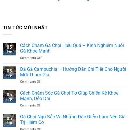
TIN TỨC MỚI NHẤT
Cách Chăm Gà Chọi Hiệu Quả – Kinh Nghiệm Nuôi
05
Gà Khỏe Mạnh
Sep
on
Comments Off
Cách
Chăm
Đá Gà Campuchia – Hướng Dẫn Chi Tiết Cho Người
05
Gà
Mới Tham Gia
Sep
Chọi
on
Comments Off
Hiệu
Đá
Quả
Gà
Cách Chăm Sóc Gà Chọi Tơ Giúp Chiến Kê Khỏe
–
05
Campuchia
Kinh
Mạnh, Dẻo Dai
Sep
–
Nghiệm
on
Comments Off
Hướng
Nuôi
Cách
Dẫn
Gà
Chăm
Gà Chọi Ngũ Sắc Và Những Đặc Điểm Làm Nên Giá
Chi
Khỏe
05
Sóc
Tiết
Trị Hiếm Có
Mạnh
Sep
Gà
Cho
on
Comments Off
Chọi