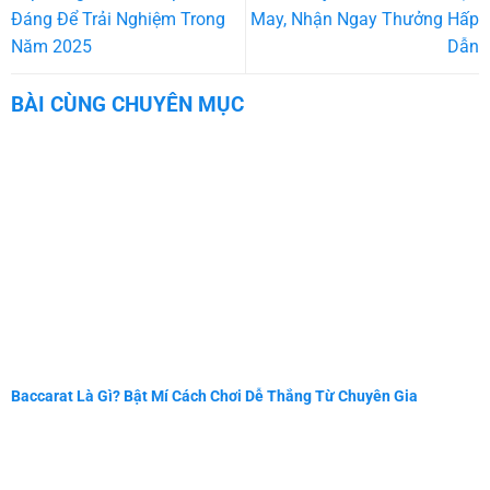
Đáng Để Trải Nghiệm Trong
May, Nhận Ngay Thưởng Hấp
Năm 2025
Dẫn
BÀI CÙNG CHUYÊN MỤC
Baccarat Là Gì? Bật Mí Cách Chơi Dễ Thắng Từ Chuyên Gia