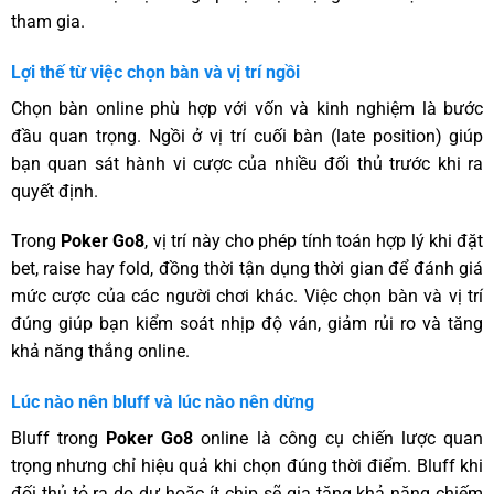
tham gia.
Lợi thế từ việc chọn bàn và vị trí ngồi
Chọn bàn online phù hợp với vốn và kinh nghiệm là bước
đầu quan trọng. Ngồi ở vị trí cuối bàn (late position) giúp
bạn quan sát hành vi cược của nhiều đối thủ trước khi ra
quyết định.
Trong
Poker Go8
, vị trí này cho phép tính toán hợp lý khi đặt
bet, raise hay fold, đồng thời tận dụng thời gian để đánh giá
mức cược của các người chơi khác. Việc chọn bàn và vị trí
đúng giúp bạn kiểm soát nhịp độ ván, giảm rủi ro và tăng
khả năng thắng online.
Lúc nào nên bluff và lúc nào nên dừng
Bluff trong
Poker Go8
online là công cụ chiến lược quan
trọng nhưng chỉ hiệu quả khi chọn đúng thời điểm. Bluff khi
đối thủ tỏ ra do dự hoặc ít chip sẽ gia tăng khả năng chiếm