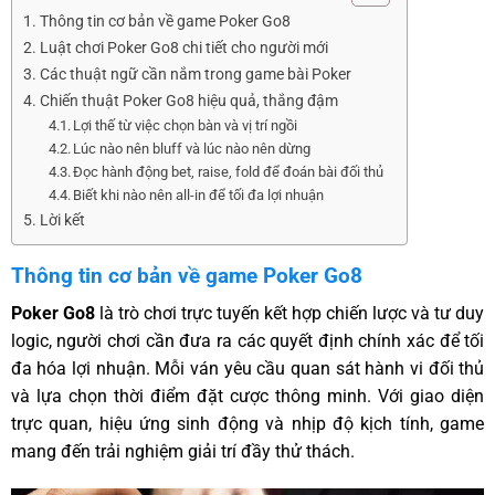
Thông tin cơ bản về game Poker Go8
Luật chơi Poker Go8 chi tiết cho người mới
Các thuật ngữ cần nắm trong game bài Poker
Chiến thuật Poker Go8 hiệu quả, thắng đậm
Lợi thế từ việc chọn bàn và vị trí ngồi
Lúc nào nên bluff và lúc nào nên dừng
Đọc hành động bet, raise, fold để đoán bài đối thủ
Biết khi nào nên all-in để tối đa lợi nhuận
Lời kết
Thông tin cơ bản về game Poker Go8
Poker Go8
là trò chơi trực tuyến kết hợp chiến lược và tư duy
logic, người chơi cần đưa ra các quyết định chính xác để tối
đa hóa lợi nhuận. Mỗi ván yêu cầu quan sát hành vi đối thủ
và lựa chọn thời điểm đặt cược thông minh. Với giao diện
trực quan, hiệu ứng sinh động và nhịp độ kịch tính, game
mang đến trải nghiệm giải trí đầy thử thách.