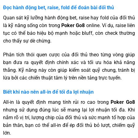
Đọc hành động bet, raise, fold để đoán bài đối thủ
Quan sát kỹ lưỡng hành động bet, raise hay fold của đối thủ
là kỹ năng sống còn trong
Poker Go8
online. Ví dụ, raise liên
tục có thể báo hiệu bộ mạnh hoặc bluff, còn check thường
cho thấy sự dè chừng.
Phân tích thói quen cược của đối thủ theo từng vòng giúp
bạn đưa ra quyết định chính xác và tối ưu hóa khả năng
thắng. Kỹ năng này còn giúp kiểm soát quỹ chung, tránh bị
lừa bởi các chiến thuật tâm lý trên nền tảng trực tuyến.
Biết khi nào nên all-in để tối đa lợi nhuận
All-in là quyết định mang tính rủi ro cao trong
Poker Go8
nhưng sử dụng đúng lúc sẽ mang lại lợi nhuận tối đa. Khi
nắm rõ vị trí, lượng chip của đối thủ và sức mạnh tổ hợp của
bản thân, bạn có thể all-in để ép đối thủ bỏ lượt, chiếm quỹ
lớn.