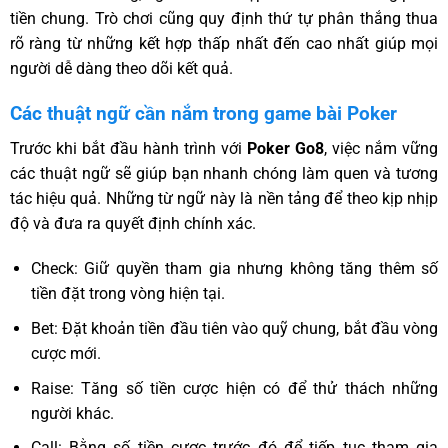
tiền chung. Trò chơi cũng quy định thứ tự phân thắng thua
rõ ràng từ những kết hợp thấp nhất đến cao nhất giúp mọi
người dễ dàng theo dõi kết quả.
Các thuật ngữ cần nắm trong game bài Poker
Trước khi bắt đầu hành trình với
Poker Go8
, việc nắm vững
các thuật ngữ sẽ giúp bạn nhanh chóng làm quen và tương
tác hiệu quả. Những từ ngữ này là nền tảng để theo kịp nhịp
độ và đưa ra quyết định chính xác.
Check: Giữ quyền tham gia nhưng không tăng thêm số
tiền đặt trong vòng hiện tại.
Bet: Đặt khoản tiền đầu tiên vào quỹ chung, bắt đầu vòng
cược mới.
Raise: Tăng số tiền cược hiện có để thử thách những
người khác.
Call: Bằng số tiền cược trước đó để tiếp tục tham gia