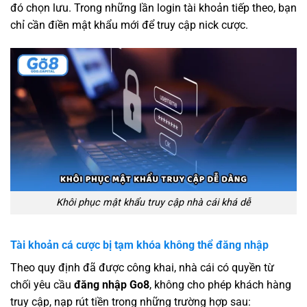
đó chọn lưu. Trong những lần login tài khoản tiếp theo, bạn
chỉ cần điền mật khẩu mới để truy cập nick cược.
Khôi phục mật khẩu truy cập nhà cái khá dễ
Tài khoản cá cược bị tạm khóa không thể đăng nhập
Theo quy định đã được công khai, nhà cái có quyền từ
chối yêu cầu
đăng nhập Go8
, không cho phép khách hàng
truy cập, nạp rút tiền trong những trường hợp sau: