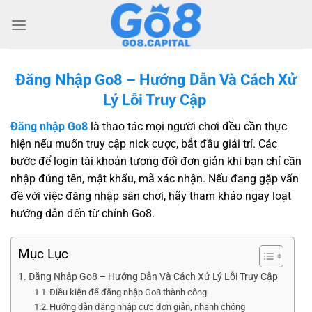
Đăng Nhập Go8 – Hướng Dẫn Và Cách Xử
Lý Lỗi Truy Cập
Đăng nhập Go8
là thao tác mọi người chơi đều cần thực
hiện nếu muốn truy cập nick cược, bắt đầu giải trí. Các
bước để login tài khoản tương đối đơn giản khi bạn chỉ cần
nhập đúng tên, mật khẩu, mã xác nhận. Nếu đang gặp vấn
đề với việc đăng nhập sân chơi, hãy tham khảo ngay loạt
hướng dẫn đến từ chính Go8.
Mục Lục
Đăng Nhập Go8 – Hướng Dẫn Và Cách Xử Lý Lỗi Truy Cập
Điều kiện để đăng nhập Go8 thành công
Hướng dẫn đăng nhập cực đơn giản, nhanh chóng