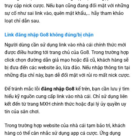
truy cập nick cược. Nếu bạn cũng đang đối mặt với những
sự cố như sai link vào, quên mật khẩu,… hãy tham khảo
loạt chỉ dẫn sau.
Link đăng nhập Go8 không đúng/bị chặn
Người dùng cần sử dụng link vào nhà cái chính thức mới
được điều hướng tới trang chủ của Go8. Trong trường hợp
click chọn đường dẫn giả mạo hoặc đã cũ, khách hàng sẽ
bị đưa đến các website ảo, lừa đảo. Nếu nhập thông tin tại
những địa chỉ này, bạn dễ đối mặt với rủi ro mất nick cược.
Để tránh mắc lỗi
đăng nhập Go8
kể trên, bạn cần lưu ý tìm
hiểu kỹ nguồn cung cấp link vào nhà cái. Chỉ sử dụng liên
kết đến từ trang MXH chính thức hoặc đại lý ủy quyền uy
tín của sân chơi.
Trong trường hợp website của nhà cái tạm bảo trì, khách
hàng có thể cân nhắc sử dụng app cá cược. Ứng dụng