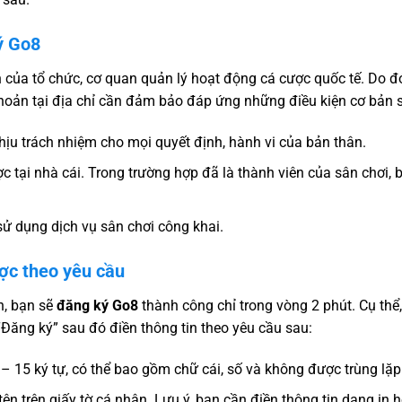
ý Go8
 của tổ chức, cơ quan quản lý hoạt động cá cược quốc tế. Do đó,
hoản tại địa chỉ cần đảm bảo đáp ứng những điều kiện cơ bản 
hịu trách nhiệm cho mọi quyết định, hành vi của bản thân.
c tại nhà cái. Trong trường hợp đã là thành viên của sân chơi, 
sử dụng dịch vụ sân chơi công khai.
ược theo yêu cầu
n, bạn sẽ
đăng ký Go8
thành công chỉ trong vòng 2 phút. Cụ thể,
 “Đăng ký” sau đó điền thông tin theo yêu cầu sau:
 – 15 ký tự, có thể bao gồm chữ cái, số và không được trùng lặ
 tên trên giấy tờ cá nhân. Lưu ý, bạn cần điền thông tin dạng 