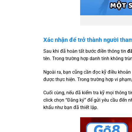
Xác nhận để trở thành người tham
Sau khi đã hoàn tất bước điền thông tin
đă
tên. Trong trường hợp danh tính không trùn
Ngoài ra, bạn cũng cần đọc kỹ điều khoản
được thực hiện. Trong trường hợp vi phạm, 
Cuối cùng, nếu đã kiểm tra kỹ mọi thông t
click chọn “Đăng ký” để gửi yêu cầu đến nh
khẩu như bạn đã thiết lập.