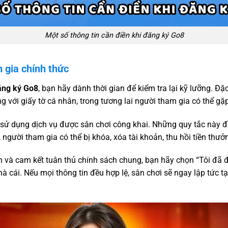
Một số thông tin cần điền khi đăng ký Go8
 gia chính thức
ng ký Go8
, bạn hãy dành thời gian để kiểm tra lại kỹ lưỡng. Đặ
g với giấy tờ cá nhân, trong tương lai người tham gia có thể gặp
 sử dụng dịch vụ được sân chơi công khai. Những quy tắc này 
người tham gia có thể bị khóa, xóa tài khoản, thu hồi tiền thưở
in và cam kết tuân thủ chính sách chung, bạn hãy chọn “Tôi đã đ
à cái. Nếu mọi thông tin đều hợp lệ, sân chơi sẽ ngay lập tức 