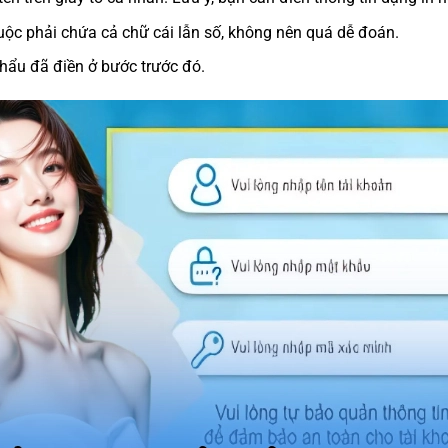
 buộc phải chứa cả chữ cái lẫn số, không nên quá dễ đoán.
khẩu đã điền ở bước trước đó.