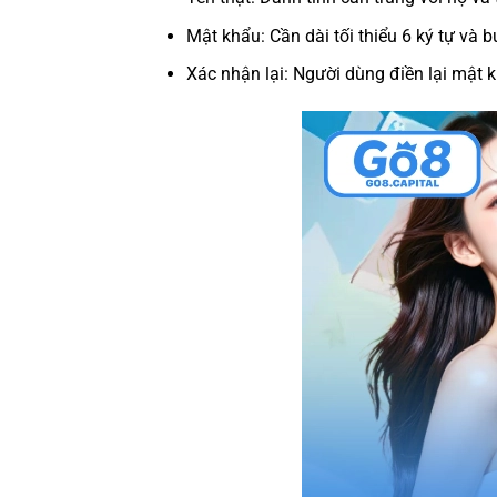
Mật khẩu: Cần dài tối thiểu 6 ký tự và
Xác nhận lại: Người dùng điền lại mật 