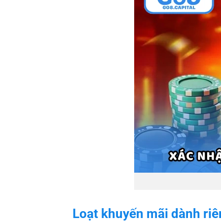
Loạt khuyến mãi dành ri