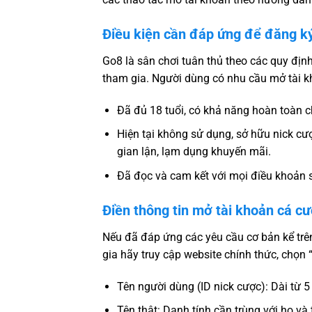
Điều kiện cần đáp ứng để đăng k
Go8 là sân chơi tuân thủ theo các quy định
tham gia. Người dùng có nhu cầu mở tài k
Đã đủ 18 tuổi, có khả năng hoàn toàn c
Hiện tại không sử dụng, sở hữu nick cượ
gian lận, lạm dụng khuyến mãi.
Đã đọc và cam kết với mọi điều khoản 
Điền thông tin mở tài khoản cá c
Nếu đã đáp ứng các yêu cầu cơ bản kể trê
gia hãy truy cập website chính thức, chọn
Tên người dùng (ID nick cược): Dài từ 5
Tên thật: Danh tính cần trùng với họ và