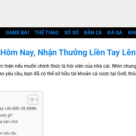
O
GAME BÀI
THỂ THAO
XỔ SỐ
BẮN CÁ
ĐÁ GÀ
KH
 Hôm Nay, Nhận Thưởng Liền Tay Lên
ực hiện nếu muốn chính thức là hội viên của nhà cái. Nhìn chu
eo yêu cầu, bạn đã có thể sở hữu tài khoản cá cược tại Go8, thỏ
ay Lên Đến 28.888K
ược gì?
ại sân chơi
heo yêu cầu