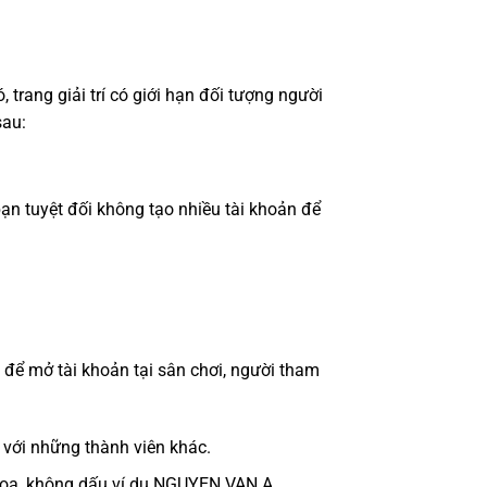
 trang giải trí có giới hạn đối tượng người
sau:
bạn tuyệt đối không tạo nhiều tài khoản để
 để mở tài khoản tại sân chơi, người tham
p với những thành viên khác.
in hoa, không dấu ví dụ NGUYEN VAN A.