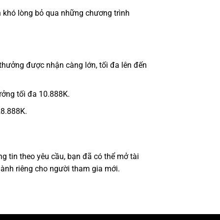
n khó lòng bỏ qua những chương trình
 thưởng được nhận càng lớn, tối đa lên đến
ưởng tối đa 10.888K.
 28.888K.
g tin theo yêu cầu, bạn đã có thể mở tài
ành riêng cho người tham gia mới.