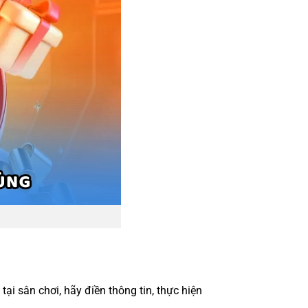
ại sân chơi, hãy điền thông tin, thực hiện