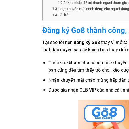
Xác nhận để trở thành người tham gia 
Loạt khuyến mãi dành riêng cho người dùn
Lời kết
Đăng ký Go8 thành công, 
Tại sao tôi nên
đăng ký Go8
thay vì mở tà
loạt đặc quyền sau sẽ khiến bạn thay đổi s
Thỏa sức khám phá hàng chục chuyên mục 
bạn cũng đều tìm thấy trò chơi, kèo cư
Nhận khuyến mãi chào mừng hấp dẫn trị
Được gia nhập CLB VIP của nhà cái, nh