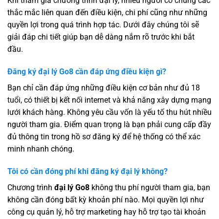
Khi tham gia chương trình đại lý, nhiều người có chung các
thắc mắc liên quan đến điều kiện, chi phí cũng như những
quyền lợi trong quá trình hợp tác. Dưới đây chúng tôi sẽ
giải đáp chi tiết giúp bạn dễ dàng nắm rõ trước khi bắt
đầu.
Đăng ký đại lý Go8 cần đáp ứng điều kiện gì?
Bạn chỉ cần đáp ứng những điều kiện cơ bản như đủ 18
tuổi, có thiết bị kết nối internet và khả năng xây dựng mạng
lưới khách hàng. Không yêu cầu vốn là yếu tố thu hút nhiều
người tham gia. Điểm quan trọng là bạn phải cung cấp đầy
đủ thông tin trong hồ sơ đăng ký để hệ thống có thể xác
minh nhanh chóng.
Tôi có cần đóng phí khi đăng ký đại lý không?
Chương trình
đại lý Go8
không thu phí người tham gia, bạn
không cần đóng bất kỳ khoản phí nào. Mọi quyền lợi như
công cụ quản lý, hỗ trợ marketing hay hỗ trợ tạo tài khoản