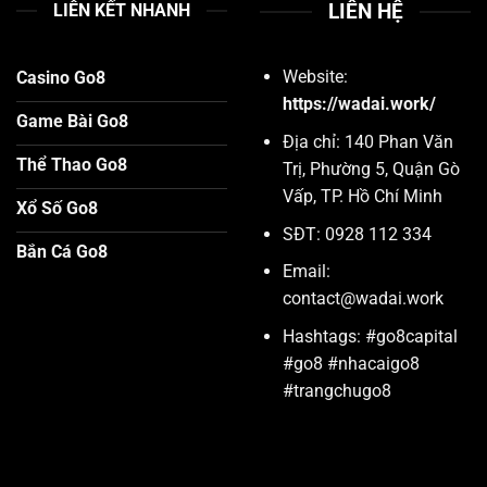
LIÊN HỆ
LIÊN KẾT NHANH
Website:
Casino Go8
https://wadai.work/
Game Bài Go8
Địa chỉ: 140 Phan Văn
Thể Thao Go8
Trị, Phường 5, Quận Gò
Vấp, TP. Hồ Chí Minh
Xổ Số Go8
SĐT: 0928 112 334
Bắn Cá Go8
Email:
contact@wadai.work
Hashtags: #go8capital
#go8 #nhacaigo8
#trangchugo8