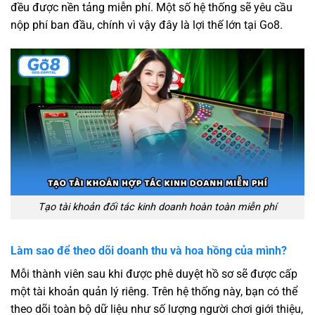
đều được nền tảng miễn phí. Một số hệ thống sẽ yêu cầu
nộp phí ban đầu, chính vì vậy đây là lợi thế lớn tại Go8.
Tạo tài khoản đối tác kinh doanh hoàn toàn miễn phí
Làm sao để theo dõi doanh thu và hoa hồng của mình?
Mỗi thành viên sau khi được phê duyệt hồ sơ sẽ được cấp
một tài khoản quản lý riêng. Trên hệ thống này, bạn có thể
theo dõi toàn bộ dữ liệu như số lượng người chơi giới thiệu,