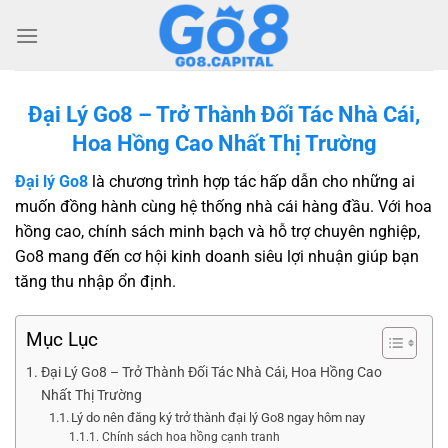
Đại Lý Go8 – Trở Thành Đối Tác Nhà Cái,
Hoa Hồng Cao Nhất Thị Trường
Đại lý Go8
là chương trình hợp tác hấp dẫn cho những ai
muốn đồng hành cùng hệ thống nhà cái hàng đầu. Với hoa
hồng cao, chính sách minh bạch và hỗ trợ chuyên nghiệp,
Go8 mang đến cơ hội kinh doanh siêu lợi nhuận giúp bạn
tăng thu nhập ổn định.
Mục Lục
Đại Lý Go8 – Trở Thành Đối Tác Nhà Cái, Hoa Hồng Cao
Nhất Thị Trường
Lý do nên đăng ký trở thành đại lý Go8 ngay hôm nay
Chính sách hoa hồng cạnh tranh