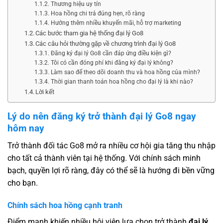
Thương hiệu uy tín
Hoa hồng chi trả đúng hẹn, rõ ràng
Hưởng thêm nhiều khuyến mãi, hỗ trợ marketing
Các bước tham gia hệ thống đại lý Go8
Các câu hỏi thường gặp về chương trình đại lý Go8
Đăng ký đại lý Go8 cần đáp ứng điều kiện gì?
Tôi có cần đóng phí khi đăng ký đại lý không?
Làm sao để theo dõi doanh thu và hoa hồng của mình?
Thời gian thanh toán hoa hồng cho đại lý là khi nào?
Lời kết
Lý do nên đăng ký trở thành đại lý Go8 ngay
hôm nay
Trở thành đối tác Go8 mở ra nhiều cơ hội gia tăng thu nhập
cho tất cả thành viên tại hệ thống. Với chính sách minh
bạch, quyền lợi rõ ràng, đây có thể sẽ là hướng đi bền vững
cho bạn.
Chính sách hoa hồng cạnh tranh
Điểm mạnh khiến nhiều hội viên lựa chọn trở thành
đại lý