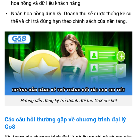
hoa hồng và dữ liệu khách hàng.
Nhận hoa hồng định kỳ: Doanh thu sẽ được thống kê cụ
thể và chi trả đúng hạn theo chính sách của nền tảng.
Hướng dẫn đăng ký trở thành đối tác Go8 chi tiết
Các câu hỏi thường gặp về chương trình đại lý
Go8