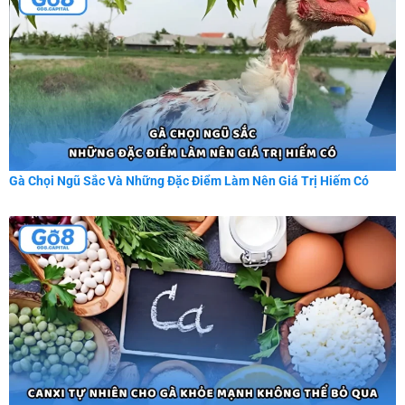
Gà Chọi Ngũ Sắc Và Những Đặc Điểm Làm Nên Giá Trị Hiếm Có