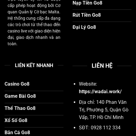
Nạp Tiền Go8
cấp phép hoạt động bởi Cơ
quan Quản lý Cờ bạc Malta.
Rút Tiền Go8
Hệ thống cung cấp đa dạng
các trò chơi từ thể thao đến
Đại Lý Go8
casino live với giao diện hiện
đại, giao dịch nhanh và an
toàn.
LIÊN HỆ
LIÊN KẾT NHANH
Website:
Casino Go8
https://wadai.work/
Game Bài Go8
Địa chỉ: 140 Phan Văn
Thể Thao Go8
Trị, Phường 5, Quận Gò
Vấp, TP. Hồ Chí Minh
Xổ Số Go8
SĐT: 0928 112 334
Bắn Cá Go8