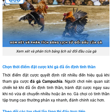
Xem xét và phân tích bảng lịch sử đối đầu của gà
Chọn thời điểm đặt cược khi gà đã ổn định tinh thần
Thời điểm đặt cược quyết định rất nhiều đến hiệu quả khi
tham gia cược
đá gà Campuchia
. Người chơi nên quan sát
chiến kê khi đã ổn định tinh thần, tránh đặt cược ngay sau
khi nó vừa di chuyển nhiều hoặc ăn no. Gà chọi có tinh thần
tập trung cao thường phản xạ nhanh, đánh chính xác hơn.
Theo dõi các tay chơi lão làng thi đấu trực tiếp