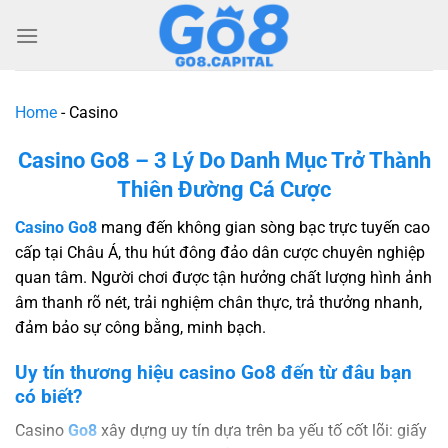
Home
-
Casino
Casino Go8 – 3 Lý Do Danh Mục Trở Thành
Thiên Đường Cá Cược
Casino Go8
mang đến không gian sòng bạc trực tuyến cao
cấp tại Châu Á, thu hút đông đảo dân cược chuyên nghiệp
quan tâm. Người chơi được tận hưởng chất lượng hình ảnh
âm thanh rõ nét, trải nghiệm chân thực, trả thưởng nhanh,
đảm bảo sự công bằng, minh bạch.
Uy tín thương hiệu casino Go8 đến từ đâu bạn
có biết?
Casino
Go8
xây dựng uy tín dựa trên ba yếu tố cốt lõi: giấy