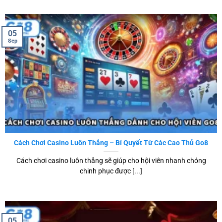
05
Sep
Uy tín tạo dựng niềm tin cho casino Go8
Công nghệ bảo mật SSL 128 bit bảo vệ dữ liệu thành viên
Nhà cái áp dụng công nghệ mã hóa SSL 128 bit tiên tiến
nhất, đảm bảo mọi thông tin cá nhân và giao dịch đều
Cách Chơi Casino Luôn Thắng – Bí Quyết Từ Các Cao Thủ Go8
được giữ kín tuyệt đối. Hệ thống giám sát an ninh mạng
hoạt động 24/7, ngăn chặn mọi âm mưu xâm nhập bất
Cách chơi casino luôn thắng sẽ giúp cho hội viên nhanh chóng
hợp pháp từ bên ngoài. Bet thủ yên tâm tận hưởng niềm
chinh phục được [...]
vui sòng bạc mà không cần lo lắng vấn đề rò rỉ thông tin.
Tính minh bạch tuyệt đối qua hệ thống kiểm định quốc tế
05
Mọi ván cược tại
casino Go8
đều diễn ra trực tiếp dưới sự