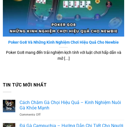
linh hoạt từ 5k đến 1 tỷ đồng.
Asia Gaming (AG): AG mang đến phong cách sòng bạc
Châu Á đặc trưng, game bài Phỏm, Tiến lên, Xóc Đĩa, Bầu
Cua, cùng dealer xinh đẹp giao tiếp thân thiện. Sảnh AG
luôn đảm bảo tốc độ đặt cược nhanh chóng, phù hợp
thành viên yêu thích sự kịch tính.
Poker Go8 Và Những Kinh Nghiệm Chơi Hiệu Quả Cho Newbie
Dream Gaming (DG): DG nổi bật cùng sảnh chơi hiện đại,
Poker Go8 mang đến trải nghiệm kịch tính với luật chơi hấp dẫn và
đồ họa tinh tế, tập trung chủ yếu vào Baccarat, Rồng Hổ
mở [...]
tốc độ cao. Sảnh DG cung cấp nhiều tính năng đặt cược
phụ độc đáo, tỷ lệ ăn cao, thu hút lượng lớn tay cược
thường xuyên tham gia.
TIN TỨC MỚI NHẤT
Cách Chăm Gà Chọi Hiệu Quả – Kinh Nghiệm Nuôi
05
Gà Khỏe Mạnh
Sep
on
Comments Off
Cách
Chăm
Đá Gà Campuchia – Hướng Dẫn Chi Tiết Cho Người