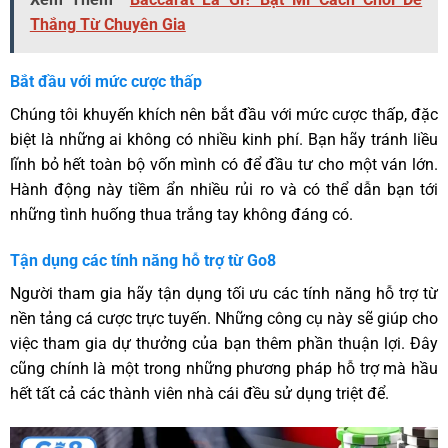
Thắng Từ Chuyên Gia
Bắt đầu với mức cược thấp
Chúng tôi khuyến khích nên bắt đầu với mức cược thấp, đặc
biệt là những ai không có nhiều kinh phí. Bạn hãy tránh liều
lĩnh bỏ hết toàn bộ vốn mình có để đầu tư cho một ván lớn.
Hành động này tiềm ẩn nhiều rủi ro và có thể dẫn bạn tới
những tình huống thua trắng tay không đáng có.
Tận dụng các tính năng hỗ trợ từ Go8
Người tham gia hãy tận dụng tối ưu các tính năng hỗ trợ từ
nền tảng cá cược trực tuyến. Những công cụ này sẽ giúp cho
việc tham gia dự thưởng của bạn thêm phần thuận lợi. Đây
cũng chính là một trong những phương pháp hỗ trợ mà hầu
hết tất cả các thành viên nhà cái đều sử dụng triệt để.