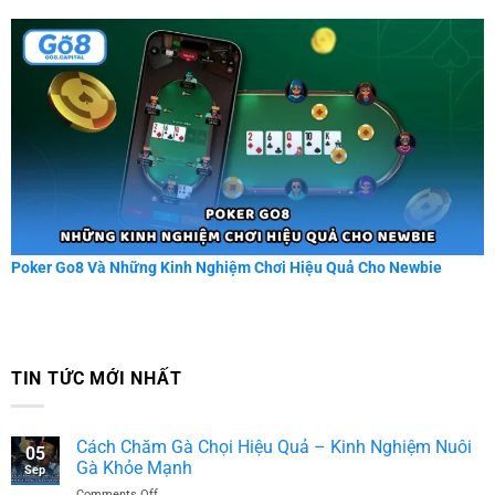
Poker Go8 Và Những Kinh Nghiệm Chơi Hiệu Quả Cho Newbie
TIN TỨC MỚI NHẤT
Cách Chăm Gà Chọi Hiệu Quả – Kinh Nghiệm Nuôi
05
Gà Khỏe Mạnh
Sep
on
Comments Off