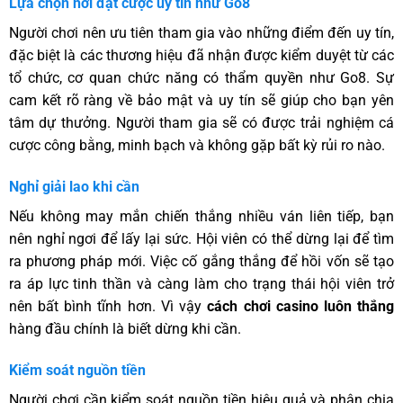
Lựa chọn nơi đặt cược uy tín như Go8
Người chơi nên ưu tiên tham gia vào những điểm đến uy tín,
đặc biệt là các thương hiệu đã nhận được kiểm duyệt từ các
tổ chức, cơ quan chức năng có thẩm quyền như Go8. Sự
cam kết rõ ràng về bảo mật và uy tín sẽ giúp cho bạn yên
tâm dự thưởng. Người tham gia sẽ có được trải nghiệm cá
cược công bằng, minh bạch và không gặp bất kỳ rủi ro nào.
Nghỉ giải lao khi cần
Nếu không may mắn chiến thắng nhiều ván liên tiếp, bạn
nên nghỉ ngơi để lấy lại sức. Hội viên có thể dừng lại để tìm
ra phương pháp mới. Việc cố gắng thắng để hồi vốn sẽ tạo
ra áp lực tinh thần và càng làm cho trạng thái hội viên trở
nên bất bình tĩnh hơn. Vì vậy
cách chơi casino luôn thắng
hàng đầu chính là biết dừng khi cần.
Kiểm soát nguồn tiền
Người chơi cần kiểm soát nguồn tiền hiệu quả và phân chia