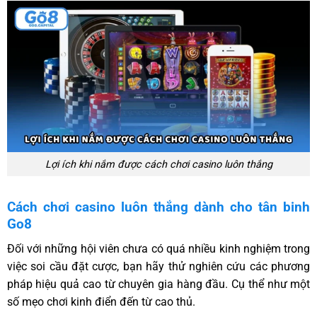
Lợi ích khi nắm được cách chơi casino luôn thắng
Cách chơi casino luôn thắng dành cho tân binh
Go8
Đối với những hội viên chưa có quá nhiều kinh nghiệm trong
việc soi cầu đặt cược, bạn hãy thử nghiên cứu các phương
pháp hiệu quả cao từ chuyên gia hàng đầu. Cụ thể như một
số mẹo chơi kinh điển đến từ cao thủ.