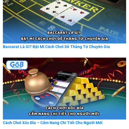
Baccarat Là Gì? Bật Mí Cách Chơi Dễ Thắng Từ Chuyên Gia
Cách Chơi Xóc Đĩa – Cẩm Nang Chi Tiết Cho Người Mới