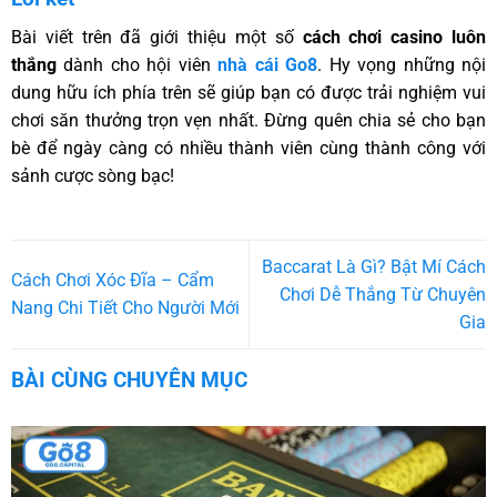
Bài viết trên đã giới thiệu một số
cách chơi casino luôn
thắng
dành cho hội viên
nhà cái Go8
. Hy vọng những nội
dung hữu ích phía trên sẽ giúp bạn có được trải nghiệm vui
chơi săn thưởng trọn vẹn nhất. Đừng quên chia sẻ cho bạn
bè để ngày càng có nhiều thành viên cùng thành công với
sảnh cược sòng bạc!
Baccarat Là Gì? Bật Mí Cách
Cách Chơi Xóc Đĩa – Cẩm
Chơi Dễ Thắng Từ Chuyên
Nang Chi Tiết Cho Người Mới
Gia
BÀI CÙNG CHUYÊN MỤC