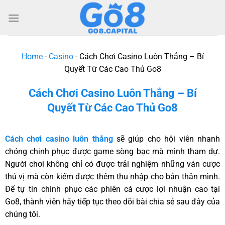
Home
-
Casino
-
Cách Chơi Casino Luôn Thắng – Bí
Quyết Từ Các Cao Thủ Go8
Cách Chơi Casino Luôn Thắng – Bí
Quyết Từ Các Cao Thủ Go8
Cách chơi casino luôn thắng
sẽ giúp cho hội viên nhanh
chóng chinh phục được game sòng bạc mà mình tham dự.
Người chơi không chỉ có được trải nghiệm những ván cược
thú vị mà còn kiếm được thêm thu nhập cho bản thân mình.
Để tự tin chinh phục các phiên cá cược lợi nhuận cao tại
Go8, thành viên hãy tiếp tục theo dõi bài chia sẻ sau đây của
chúng tôi.