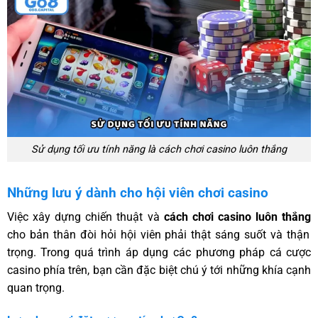
Sử dụng tối ưu tính năng là cách chơi casino luôn thắng
Những lưu ý dành cho hội viên chơi casino
Việc xây dựng chiến thuật và
cách chơi casino luôn thắng
cho bản thân đòi hỏi hội viên phải thật sáng suốt và thận
trọng. Trong quá trình áp dụng các phương pháp cá cược
casino phía trên, bạn cần đặc biệt chú ý tới những khía cạnh
quan trọng.