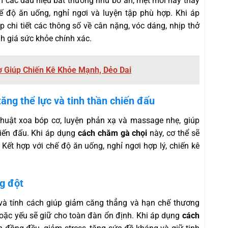
m các dấu hiệu bất thường như bỏ ăn, mệt mỏi hay thay
hế độ ăn uống, nghỉ ngơi và luyện tập phù hợp. Khi áp
p chi tiết các thông số về cân nặng, vóc dáng, nhịp thở
h giá sức khỏe chính xác.
 Giúp Chiến Kê Khỏe Mạnh, Dẻo Dai
ng thể lực và tinh thần chiến đấu
uật xoa bóp cơ, luyện phản xạ và massage nhẹ, giúp
hiến đấu. Khi áp dụng
cách chăm gà chọi
này, cơ thể sẽ
Kết hợp với chế độ ăn uống, nghỉ ngơi hợp lý, chiến kê
g đột
 và tính cách giúp giảm căng thẳng và hạn chế thương
hoặc yếu sẽ giữ cho toàn đàn ổn định. Khi áp dụng
cách