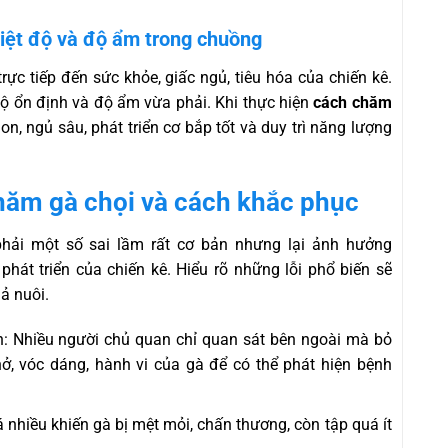
hiệt độ và độ ẩm trong chuồng
ực tiếp đến sức khỏe, giấc ngủ, tiêu hóa của chiến kê.
ộ ổn định và độ ẩm vừa phải. Khi thực hiện
cách chăm
on, ngủ sâu, phát triển cơ bắp tốt và duy trì năng lượng
hăm gà chọi và cách khắc phục
hải một số sai lầm rất cơ bản nhưng lại ảnh hưởng
hát triển của chiến kê. Hiểu rõ những lỗi phổ biến sẽ
uả nuôi.
: Nhiều người chủ quan chỉ quan sát bên ngoài mà bỏ
hở, vóc dáng, hành vi của gà để có thể phát hiện bệnh
 nhiều khiến gà bị mệt mỏi, chấn thương, còn tập quá ít