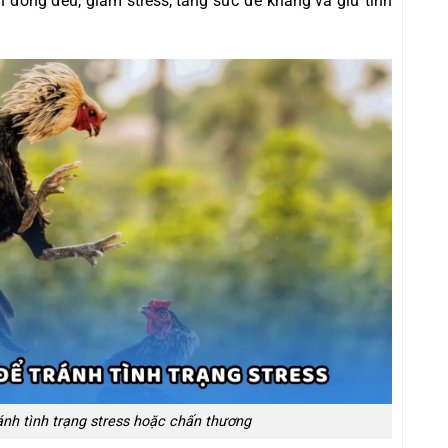
ển đồng đều, giảm stress, tăng sức đề kháng và giữ tinh
ránh tình trạng stress hoặc chấn thương