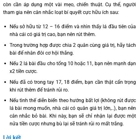
còn cần áp dụng một vài mẹo, chiến thuật. Cụ thể, người
tham gia nên cân nhắc loạt bí quyết cực hữu ích sau:
Nếu sở hữu từ 12 – 16 điểm và nhìn thấy lá đầu tiên của
nhà cái có giá trị cao, bạn nên rút thêm.
Trong trường hợp được chia 2 quân cùng giá trị, hãy tách
bài để nhân đôi cơ hội thắng.
Nếu 2 lá bài đầu cho tổng 10 hoặc 11, bạn nên mạnh dạn
x2 tiền cược.
Nếu đã có trong tay 17, 18 điểm, bạn cần thật cẩn trọng
khi rút thêm để tránh rủi ro.
Nếu tình thế diễn biến theo hướng bất lợi (không rút được
lá bài mong muốn, nhà cái có quân giá trị lớn,..), bạn nên
cân nhắc bỏ bài. Khi này, bạn sẽ chỉ nhận lại được một
nửa tiền cược nhưng bù lại sẽ tránh rủi ro mất trắng.
Lời kết